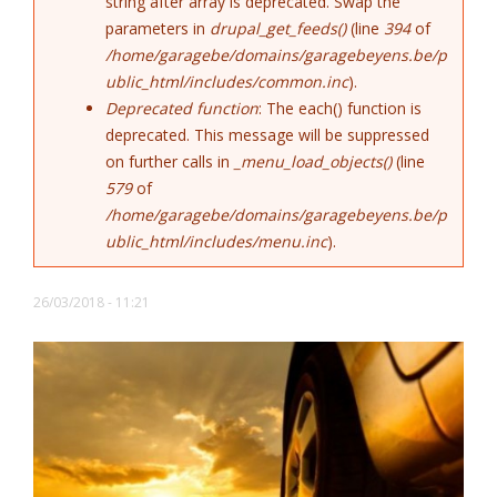
string after array is deprecated. Swap the
Error message
parameters in
drupal_get_feeds()
(line
394
of
/home/garagebe/domains/garagebeyens.be/p
ublic_html/includes/common.inc
).
Deprecated function
: The each() function is
deprecated. This message will be suppressed
on further calls in
_menu_load_objects()
(line
579
of
/home/garagebe/domains/garagebeyens.be/p
ublic_html/includes/menu.inc
).
26/03/2018 - 11:21