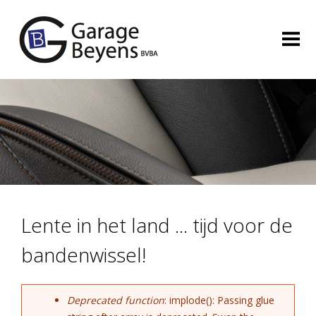
Jump to navigation
HOME
TWEEDEHANDS
NIEUWS
SERVICE
CONTACT
Main menu
Lente in het land ... tijd voor de
bandenwissel!
Deprecated function
: implode(): Passing glue