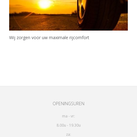
Wij zorgen voor uw maximale rijcomfort
OPENINGSUREN
ma - vr:
8.00u - 19.30u
za: