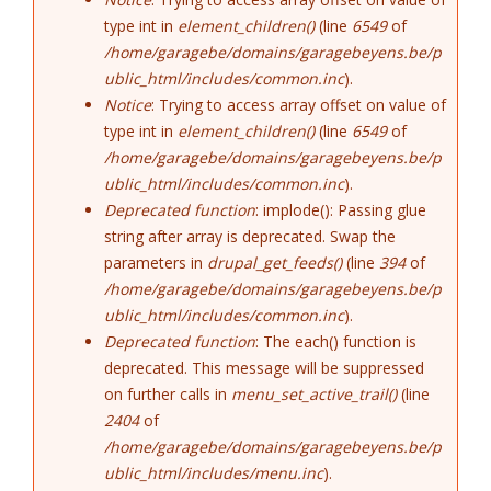
type int in
element_children()
(line
6549
of
/home/garagebe/domains/garagebeyens.be/p
ublic_html/includes/common.inc
).
Notice
: Trying to access array offset on value of
type int in
element_children()
(line
6549
of
/home/garagebe/domains/garagebeyens.be/p
ublic_html/includes/common.inc
).
Deprecated function
: implode(): Passing glue
string after array is deprecated. Swap the
parameters in
drupal_get_feeds()
(line
394
of
/home/garagebe/domains/garagebeyens.be/p
ublic_html/includes/common.inc
).
Deprecated function
: The each() function is
deprecated. This message will be suppressed
on further calls in
menu_set_active_trail()
(line
2404
of
/home/garagebe/domains/garagebeyens.be/p
ublic_html/includes/menu.inc
).