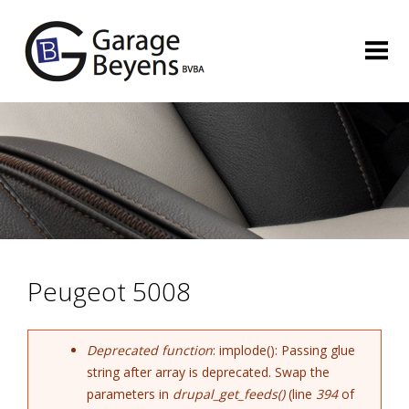
Jump to navigation
HOME
TWEEDEHANDS
NIEUWS
SERVICE
CONTACT
Main menu
Peugeot 5008
Deprecated function
: implode(): Passing glue
string after array is deprecated. Swap the
Error message
parameters in
drupal_get_feeds()
(line
394
of